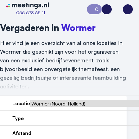
Naar home van Meetings
0
Aanvraag 0
Inloggen
Open
055 578 65 11
Vergaderen in
Wormer
Hier vind je een overzicht van al onze locaties in
Wormer die geschikt zijn voor het organiseren
van een exclusief bedrijfsevenement, zoals
bijvoorbeeld een onvergetelijk themafeest, een
gezellig bedrijfsuitje of interessante teambuilding
activiteiten.
Locatie
Type
Vraag locatie aan
Afstand