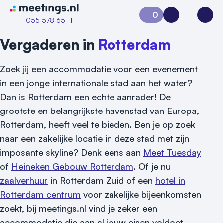
Naar home van Meetings
0
Aanvraag 0
Inloggen
Open
055 578 65 11
Vergaderen in
Rotterdam
Zoek jij een accommodatie voor een evenement
in een jonge internationale stad aan het water?
Dan is Rotterdam een echte aanrader! De
grootste en belangrijkste havenstad van Europa,
Rotterdam, heeft veel te bieden. Ben je op zoek
naar een zakelijke locatie in deze stad met zijn
imposante skyline? Denk eens aan
Meet Tuesday
of
Heineken Gebouw Rotterdam
. Of je nu
zaalverhuur
in Rotterdam Zuid of een
hotel in
Rotterdam centrum
voor zakelijke bijeenkomsten
zoekt, bij meetings.nl vind je zeker een
accommodatie die aan al jouw eisen voldoet.