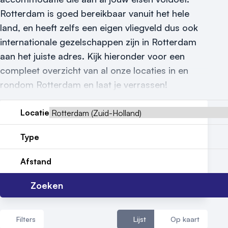
Rotterdam is goed bereikbaar vanuit het hele
land, en heeft zelfs een eigen vliegveld dus ook
internationale gezelschappen zijn in Rotterdam
Vraag locatie aan
aan het juiste adres. Kijk hieronder voor een
compleet overzicht van al onze locaties in en
Locatiegids
rondom Rotterdam en laat je verrassen!
Meld locatie aan
Locatie
Nieuws
Type
Reviews (5⭐️)
Afstand
Contact
Zoeken
Filters
Lijst
Op kaart