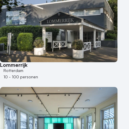
Groene locatie
Heisessie
Hotel
Hybride events
Industriële locatie
Kasteel en landgoed
Kleine / intieme locatie
Locaties aan zee
Lommerrijk
Museum
Rotterdam
Theater
10 - 100 personen
Varende locatie