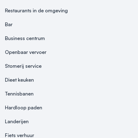
eenpersoonskamers. Alle kamers zijn voorzien van 
Restaurants in de omgeving
o.a.koffie/thee faciliteiten, minibar, pay tv. Tevens zijn 
een aantal hotelkamers voorzien van balkon en/of 
Bar
terras.
Business centrum
Openbaar vervoer
Stomerij service
Dieet keuken
Tennisbanen
Hardloop paden
Landerijen
Fiets verhuur