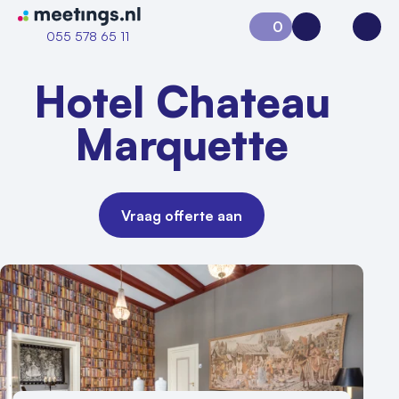
Naar home van Meetings
0
Aanvraag 0
Inloggen
Open
055 578 65 11
Hotel Chateau
Marquette
Vraag offerte aan
Vraag locatie aan
Locatiegids
Meld locatie aan