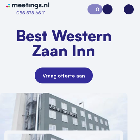
Naar home van Meetings
0
Aanvraag 0
Inloggen
Open
055 578 65 11
Best Western
Zaan Inn
Vraag offerte aan
Vraag locatie aan
Locatiegids
Meld locatie aan
Nieuws