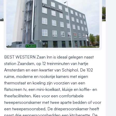
Reviews (5⭐️)
Contact
Aantal hotelkamers
102
Hotelclassificatie
BEST WESTERN Zaan Inn is ideaal gelegen naast 
station Zaandam, op 12 treinminuten van hartje 
Amsterdam en een kwartier van Schiphol. De 102 
ruime, moderne en rookvrije kamers met eigen 
thermostaat en koeling zijn voorzien van een 
flatscreen tv, een mini-koelkast, kluisje en koffie- en 
theefaciliteiten. Kies voor een comfortabele 
tweepersoonskamer met twee aparte bedden of voor 
een tweepersoonsbed. De driepersoonskamer heeft 
naast drie eenpersoonsbedden een kitchenette. De 