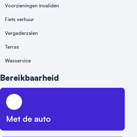
Voorzieningen invaliden
Parkeren

Fiets verhuur
Parkeren kan al vanaf €15. Voor onze Best Western 
Elite leden is parkeren tijdens hun verblijf helemaal 
Vergaderzalen
gratis. Je kunt vooraf een parkeerplaats reserveren.
Terras
Wasservice
Bereikbaarheid
Met de auto