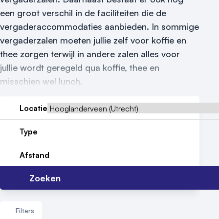
Vraag locatie aan
een groot verschil in de faciliteiten die de
Locatiegids
vergaderaccommodaties aanbieden. In sommige
vergaderzalen moeten jullie zelf voor koffie en
Meld locatie aan
thee zorgen terwijl in andere zalen alles voor
jullie wordt geregeld qua koffie, thee en
Nieuws
misschien wel lunch.
Reviews (5⭐️)
Locatie
Contact
Type
Afstand
Zoeken
Filters