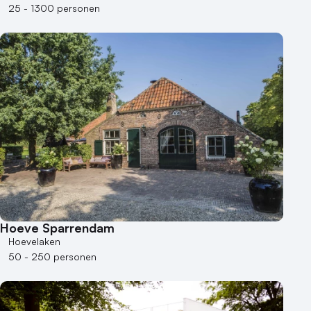
Groene locatie
25 - 1300 personen
Heisessie
Hotel
Hybride events
Industriële locatie
Kasteel en landgoed
Kleine / intieme locatie
Locaties aan zee
Museum
Theater
Varende locatie
Hoeve Sparrendam
Hoevelaken
50 - 250 personen