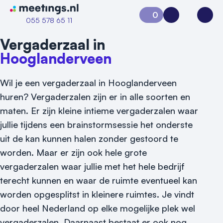
Naar home van Meetings
0
Aanvraag 0
Inloggen
Open
055 578 65 11
Vergaderzaal in
Hooglanderveen
Wil je een vergaderzaal in Hooglanderveen
huren? Vergaderzalen zijn er in alle soorten en
maten. Er zijn kleine intieme vergaderzalen waar
jullie tijdens een brainstormsessie het onderste
uit de kan kunnen halen zonder gestoord te
worden. Maar er zijn ook hele grote
vergaderzalen waar jullie met het hele bedrijf
terecht kunnen en waar de ruimte eventueel kan
worden opgesplitst in kleinere ruimtes. Je vindt
door heel Nederland op elke mogelijke plek wel
vergaderzalen. Daarnaast bestaat er ook nog