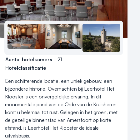
Locatiegids
Meld locatie aan
Nieuws
Reviews (5⭐️)
Contact
Aantal hotelkamers
21
Hotelclassificatie
Een schitterende locatie, een uniek gebouw, een 
bijzondere historie. Overnachten bij Leerhotel Het 
Klooster is een onvergetelijke ervaring. In dit 
monumentale pand van de Orde van de Kruisheren 
komt u helemaal tot rust. Gelegen in het groen, met 
de gezellige binnenstad van Amersfoort op korte 
afstand, is Leerhotel Het Klooster de ideale 
uitvalsbasis.