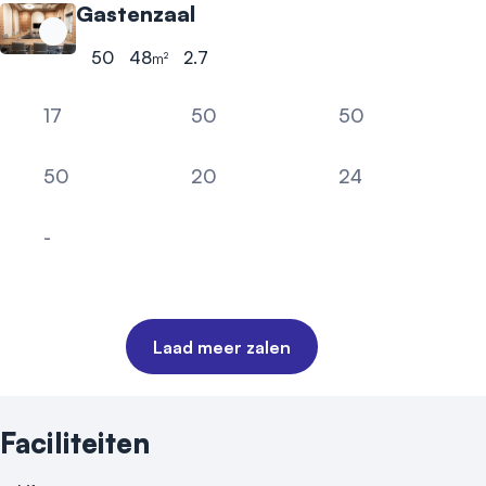
Gastenzaal
50
48
2.7
m²
Hoogste aantal personen
Oppervlakte
Hoogte
17
50
50
U-vorm
Kring
nader te bepalen - zie 
50
20
24
Theater
Carré
Cabaret
-
Boardroom
Laad meer zalen
Faciliteiten