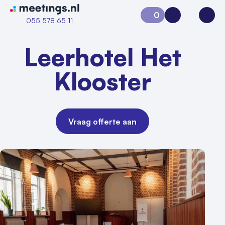
Naar home van Meetings
0
Aanvraag 0
Inloggen
Open
055 578 65 11
Leerhotel Het
Klooster
Vraag offerte aan
Vraag locatie aan