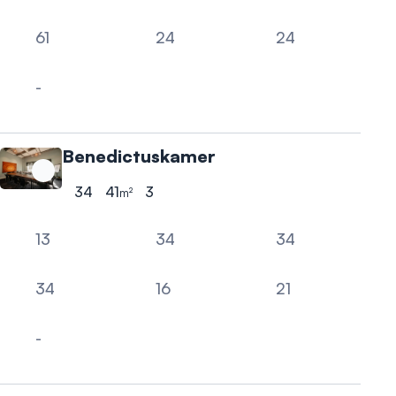
61
24
24
Theater
Carré
Cabaret
-
Boardroom
Benedictuskamer
34
41
3
m²
Hoogste aantal personen
Oppervlakte
Hoogte
13
34
34
U-vorm
Kring
nader te bepalen - zie 
34
16
21
Theater
Carré
Cabaret
-
Boardroom