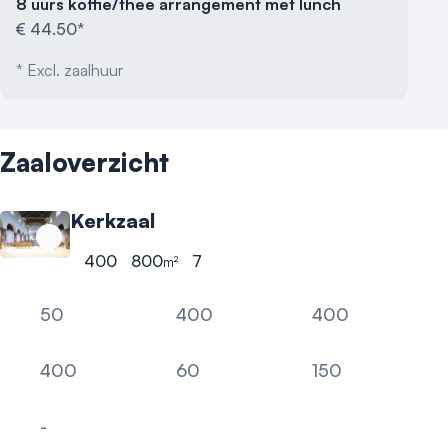
8 uurs koffie/thee arrangement met lunch
€ 44.50*
* Excl. zaalhuur
Zaaloverzicht
Kerkzaal
400
800
7
m²
Hoogste aantal personen
Oppervlakte
Hoogte
50
400
400
U-vorm
Kring
nader te bepalen - zie 
400
60
150
Theater
Carré
Cabaret
-
Boardroom