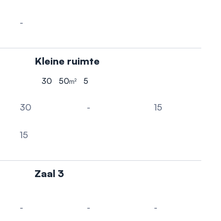
-
Carré
Kleine ruimte
30
50
5
m²
Hoogste aantal personen
Oppervlakte
Hoogte
30
-
15
Theater
Cabaret
Boardroom
15
Carré
Zaal 3
-
-
-
Theater
Cabaret
Boardroom