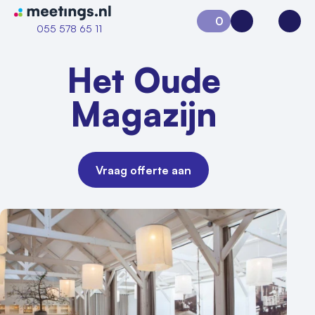
Naar home van Meetings
0
Aanvraag 0
Inloggen
Open
055 578 65 11
Het Oude
Magazijn
Vraag offerte aan
Vraag locatie aan
Locatiegids