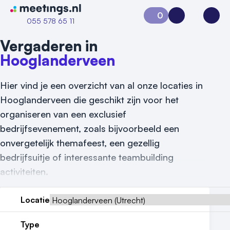
Naar home van Meetings
0
Aanvraag 0
Inloggen
Open
055 578 65 11
Vergaderen in
Hooglanderveen
Hier vind je een overzicht van al onze locaties in
Hooglanderveen die geschikt zijn voor het
organiseren van een exclusief
bedrijfsevenement, zoals bijvoorbeeld een
onvergetelijk themafeest, een gezellig
bedrijfsuitje of interessante teambuilding
activiteiten.
Locatie
Type