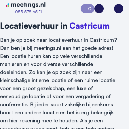
Naar home van Meetings
0
Aanvraag 0
Inloggen
Open
055 578 65 11
Locatieverhuur in
Castricum
Ben je op zoek naar locatieverhuur in Castricum?
Dan ben je bij meetings.nl aan het goede adres!
Een locatie huren kan op vele verschillende
manieren en voor diverse verschillende
doeleinden. Zo kan je op zoek zijn naar een
kleinschalige intieme locatie of een ruime locatie
voor een groot gezelschap, een luxe of
eenvoudige locatie of voor een vergadering of
conferentie. Bij ieder soort zakelijke bijeenkomst
hoort een andere locatie en het is erg belangrijk
om hier rekening mee te houden. Als je een
Vraag locatie aan
vergadering organiseert, heb je een hele andere