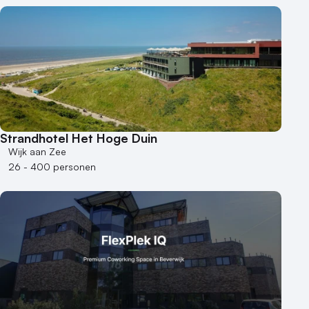
Hotel
Hybride events
Industriële locatie
Kasteel en landgoed
Kleine / intieme locatie
Locaties aan zee
Museum
Theater
Strandhotel Het Hoge Duin
Wijk aan Zee
Varende locatie
26 - 400 personen