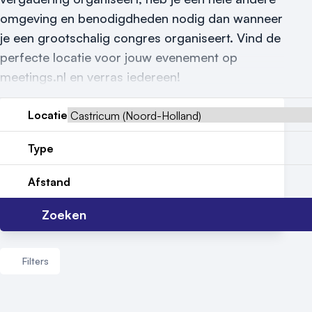
Locatiegids
omgeving en benodigdheden nodig dan wanneer
je een grootschalig congres organiseert. Vind de
Meld locatie aan
perfecte locatie voor jouw evenement op
Nieuws
meetings.nl en verras iedereen!
Reviews (5⭐️)
Locatie
Contact
Type
Afstand
Zoeken
Filters