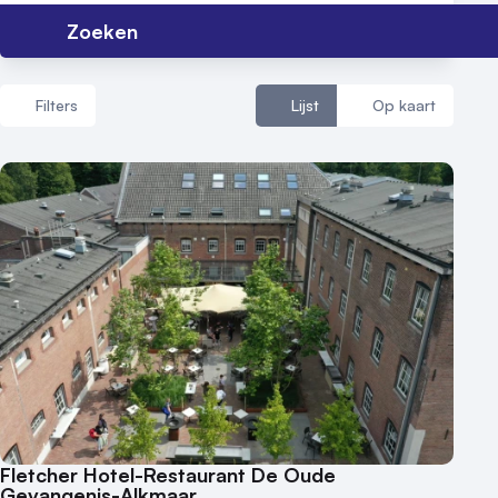
Zoeken
Locatiegids
Meld locatie aan
Filters
Lijst
Op kaart
Nieuws
Reviews (5⭐️)
Aantal zalen
1 - 5 zalen
Contact
6 - 10 zalen
10 of meer zalen
Aantal personen
1 - 50 personen
50 - 100 personen
100 - 250 personen
250 - 500 personen
Fletcher Hotel-Restaurant De Oude
Gevangenis-Alkmaar
500+ personen