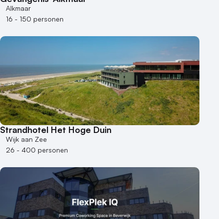
Alkmaar
Bijzondere locaties
16 - 150 personen
Buitenlocatie
Duurzame locatie
Groene locatie
Heisessie
Hotel
Hybride events
Industriële locatie
Kasteel en landgoed
Strandhotel Het Hoge Duin
Kleine / intieme locatie
Wijk aan Zee
26 - 400 personen
Locaties aan zee
Museum
Theater
Varende locatie