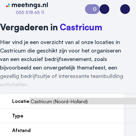
Naar home van Meetings
0
Aanvraag 0
Inloggen
Open
055 578 65 11
Vergaderen in
Castricum
Hier vind je een overzicht van al onze locaties in
Castricum die geschikt zijn voor het organiseren
van een exclusief bedrijfsevenement, zoals
bijvoorbeeld een onvergetelijk themafeest, een
gezellig bedrijfsuitje of interessante teambuilding
activiteiten.
Locatie
Type
Afstand
Vraag locatie aan