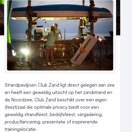
Reviews (5⭐️)
Contact
Club Zand in Castricum aan Zee is een trendy 
strandpaviljoen en vormt de ideale locatie voor 
vergaderingen en evenementen!

Strandpaviljoen Club Zand ligt direct gelegen aan zee 
en heeft een geweldig uitzicht op het zandstrand en 
de Noordzee. Club Zand beschikt over een eigen 
(feest)zaal die optimale privacy biedt voor een 
geweldig strandfeest, bedrijfsfeest, vergadering, 
productlancering, presentatie of inspirerende 
trainingslocatie.
