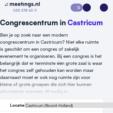
Naar home van Meetings
0
Aanvraag 0
Inloggen
Open
055 578 65 11
Congrescentrum in
Castricum
Ben je op zoek naar een modern
congrescentrum in Castricum? Niet elke ruimte
is geschikt om een congres of zakelijk
evenement te organiseren. Bij een congres is het
belangrijk dat er tenminste één grote zaal is waar
het congres zelf gehouden kan worden maar
daarnaast moet er ook nog ruimte zijn voor
kleine of grote groepen die zich hier kunnen
afzonderen wanneer dit nodig is.
Vraag locatie aan
Locatie