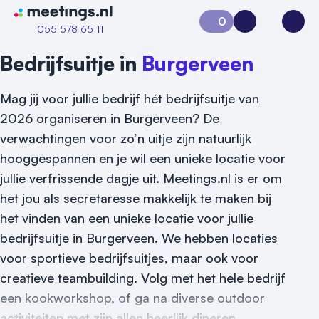
Naar home van Meetings
0
Aanvraag 0
Inloggen
Open
055 578 65 11
Bedrijfsuitje in
Burgerveen
Mag jij voor jullie bedrijf hét bedrijfsuitje van
2026 organiseren in Burgerveen? De
verwachtingen voor zo’n uitje zijn natuurlijk
hooggespannen en je wil een unieke locatie voor
jullie verfrissende dagje uit. Meetings.nl is er om
het jou als secretaresse makkelijk te maken bij
het vinden van een unieke locatie voor jullie
bedrijfsuitje in Burgerveen. We hebben locaties
voor sportieve bedrijfsuitjes, maar ook voor
creatieve teambuilding. Volg met het hele bedrijf
een kookworkshop, of ga na diverse outdoor
Vraag locatie aan
activiteiten met zijn allen heerlijk dineren.