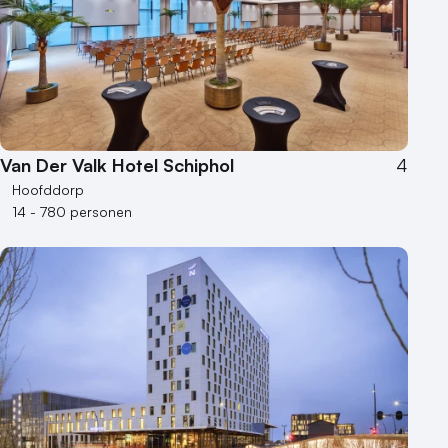
Kleine / intieme locatie
Locaties aan zee
Museum
Theater
Varende locatie
Van Der Valk Hotel Schiphol
4
Hoofddorp
14 - 780 personen