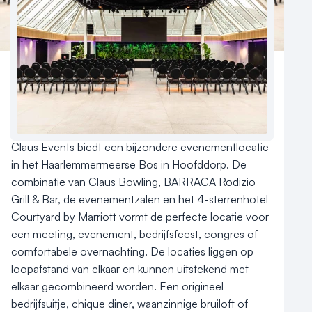
Meld locatie aan
Nieuws
Reviews (5⭐️)
Contact
Aantal hotelkamers
260
Hotelclassificatie
Claus Events biedt een bijzondere evenementlocatie 
in het Haarlemmermeerse Bos in Hoofddorp. De 
combinatie van Claus Bowling, BARRACA Rodizio 
Grill & Bar, de evenementzalen en het 4-sterrenhotel 
Courtyard by Marriott vormt de perfecte locatie voor 
een meeting, evenement, bedrijfsfeest, congres of 
comfortabele overnachting. De locaties liggen op 
loopafstand van elkaar en kunnen uitstekend met 
elkaar gecombineerd worden. Een origineel 
bedrijfsuitje, chique diner, waanzinnige bruiloft of 