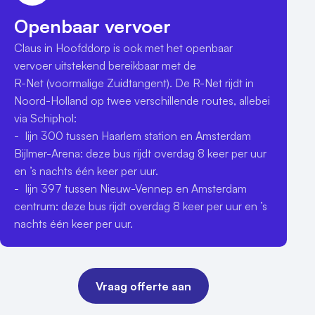
(gelegen in Claus) vier spannende escape rooms 
Openbaar vervoer
geschikt voor 2 tot 24 personen waar u binnen 60 
Claus in Hoofddorp is ook met het openbaar 
minuten uit moet weten te ontsnappen. Er zijn zelfs 
vervoer uitstekend bereikbaar met de 

twee exact dezelfde kamers waardoor twee teams 
R-Net (voormalige Zuidtangent). De R-Net rijdt in 
tegelijkertijd tegen elkaar kunnen spelen.

Noord-Holland op twee verschillende routes, allebei 
via Schiphol:

Dé plek voor een indrukwekkend evenement

-	lijn 300 tussen Haarlem station en Amsterdam 
Claus Events biedt oneindig veel mogelijkheden door 
Bijlmer-Arena: deze bus rijdt overdag 8 keer per uur 
de unieke combinatie van evenementen, activiteiten 
en ’s nachts één keer per uur.

en overnachtingen voor zowel zakelijke als 
-	lijn 397 tussen Nieuw-Vennep en Amsterdam 
particuliere partijen. Claus ligt op slechts 15 minuten 
centrum: deze bus rijdt overdag 8 keer per uur en ’s 
afstand van Schiphol, midden in de prachtige 
nachts één keer per uur.
omgeving van het Haarlemmermeerse Bos. Met 1000 
gratis parkeerplaatsen en een zeer goede 
bereikbaarheid met het openbaar vervoer is Claus 
een geweldige locatie voor een evenement dat 
Vraag offerte aan
volledig aansluit op uw wensen. Het salesteam denkt 