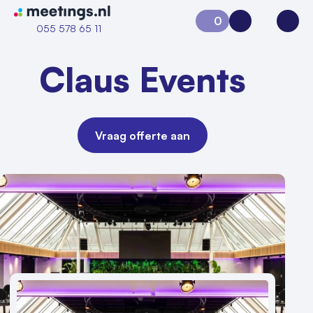
Naar home van Meetings
0
Aanvraag 0
Inloggen
Open
055 578 65 11
Claus Events
Vraag offerte aan
Vraag locatie aan
Locatiegids