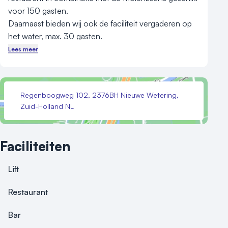
voor 150 gasten.

Daarnaast bieden wij ook de faciliteit vergaderen op 
het water, max. 30 gasten.

U kunt bij ons gratis en voor de deur parkeren, er is 
Lees meer
ruimte voor > 80 personen auto\'s.
Regenboogweg 102, 2376BH Nieuwe Wetering,
Zuid-Holland NL
Faciliteiten
Lift
Restaurant
Bar