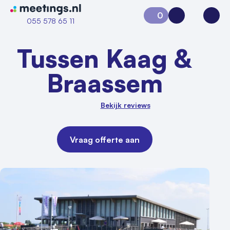
Naar home van Meetings
0
Aanvraag 0
Inloggen
Open
055 578 65 11
Tussen Kaag &
Braassem
Bekijk reviews
Vraag offerte aan
Vraag locatie aan
Locatiegids
Meld locatie aan
Nieuws