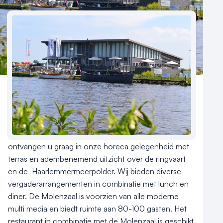
Reviews (5⭐️)
Contact
Rust en ruimte, midden in het groene hart van de 
randstad, aan het water, maar toch maar 15 min. vanaf 
Schiphol en 1 minuut vanaf afslag 5 op de A4. Wij 
ontvangen u graag in onze horeca gelegenheid met 
terras en adembenemend uitzicht over de ringvaart 
en de  Haarlemmermeerpolder. Wij bieden diverse 
vergaderarrangementen in combinatie met lunch en 
diner. De Molenzaal is voorzien van alle moderne 
multi media en biedt ruimte aan 80-100 gasten. Het 
restaurant in combinatie met de Molenzaal is geschikt 