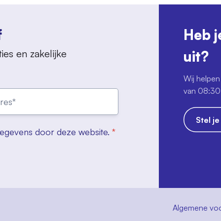
f
Heb j
ies en zakelijke
uit?
Wij helpen 
van 08:30 
Stel j
gegevens door deze website.
*
Algemene vo