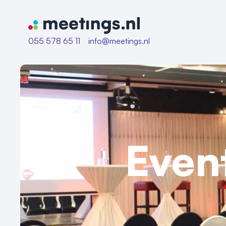
Naar home van Meetings
055 578 65 11
info@meetings.nl
Even