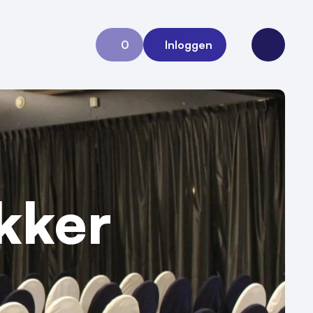
0
Inloggen
Aanvraag 0
Open me
kker