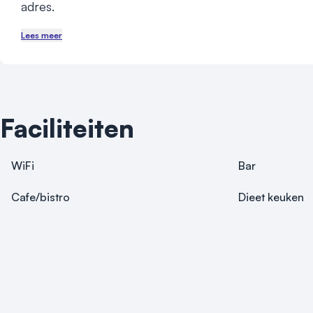
adres.

Lees meer
WAAROM KIEZEN VOOR EVENT CENTER FOKKER:
Unieke en sfeervolle locatie

5 zalen

Faciliteiten
10 tot 600 personen

WiFi
Bar
Volop catering mogelijkheden

Cafe/bistro
Dieet keuken
Ruime gratis parkeergelegenheid

10 minuten van schiphol

Overnachten op loopafstand