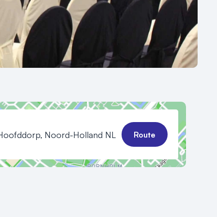
Hoofddorp, Noord-Holland NL
Route