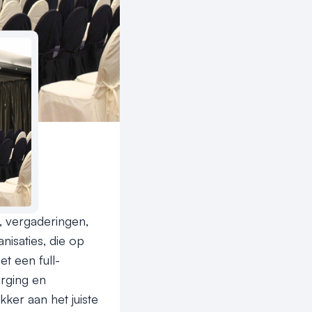
STEN

 vergaderingen, 
isaties, die op 
t een full-
rging en 
ker aan het juiste 