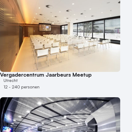
Duurzame locatie
Groene locatie
Heisessie
Hotel
Hybride events
Industriële locatie
Kasteel en landgoed
Kleine / intieme locatie
Locaties aan zee
Vergadercentrum Jaarbeurs Meetup
Museum
Utrecht
Theater
12 - 240 personen
Varende locatie