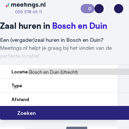
Naar home van Meetings
0
Aanvraag 0
Inloggen
Open
055 578 65 11
Zaal huren in
Bosch en Duin
Een (vergader)zaal huren in Bosch en Duin?
Meetings.nl helpt je graag bij het vinden van de
perfecte locatie!
Locatie
Type
Afstand
Zoeken