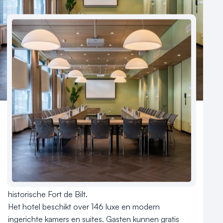
Meld locatie aan
Nieuws
Reviews (5⭐️)
Contact
Aantal hotelkamers
146
Hotelclassificatie
Hotel Mitland ligt gelegen in een groen park aan de 
rand van Utrecht met een prachtig uitzicht op het 
historische Fort de Bilt. 

Het hotel beschikt over 146 luxe en modern 
ingerichte kamers en suites. Gasten kunnen gratis 