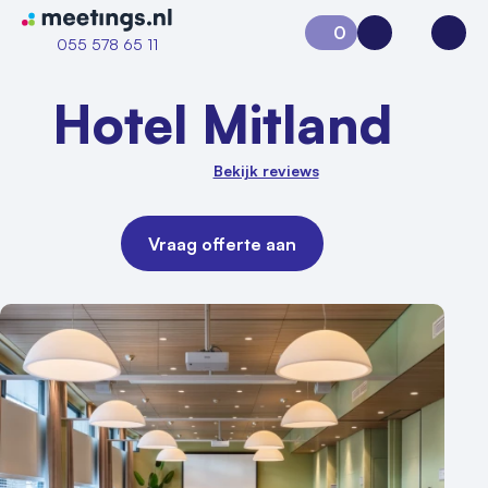
Naar home van Meetings
0
Aanvraag 0
Inloggen
Open
055 578 65 11
Hotel Mitland
Bekijk reviews
Vraag offerte aan
Vraag locatie aan
Locatiegids