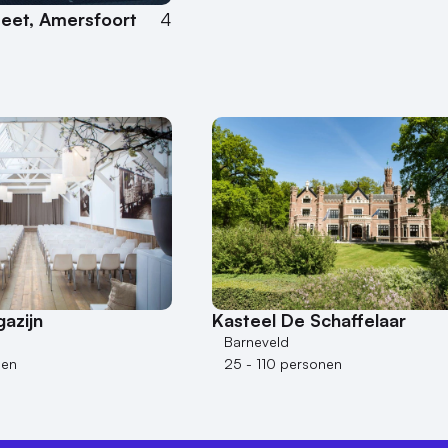
eet, Amersfoort
4
azijn
Kasteel De Schaffelaar
Barneveld
nen
25 - 110 personen