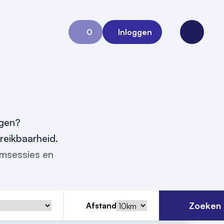
0
Inloggen
Aanvraag 0
Open me
egen?
reikbaarheid.
ormsessies en
Zoeken
Afstand