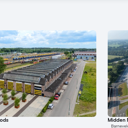
oods
Midden 
Barnevel