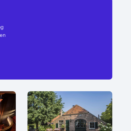
ag
een