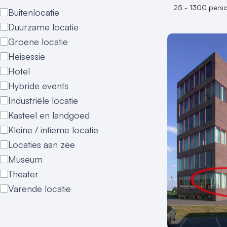
25 - 1300 pers
Buitenlocatie
Duurzame locatie
Groene locatie
Heisessie
Hotel
Hybride events
Industriële locatie
Kasteel en landgoed
Kleine / intieme locatie
Locaties aan zee
Museum
Theater
Varende locatie