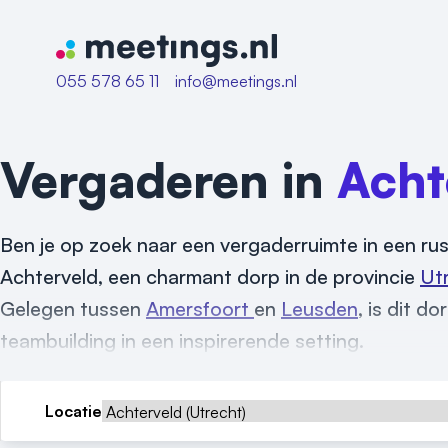
Naar home van Meetings
055 578 65 11
info@meetings.nl
Vergaderen in
Acht
Ben je op zoek naar een vergaderruimte in een rus
Achterveld, een charmant dorp in de provincie
Ut
Gelegen tussen
Amersfoort
en
Leusden
, is dit d
teambuilding in een inspirerende setting.
Locatie