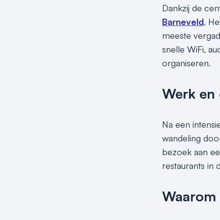
Dankzij de cen
Barneveld
. He
meeste vergade
snelle WiFi, a
organiseren.
Werk en 
Na een intens
wandeling door
bezoek aan een
restaurants in 
Waarom v