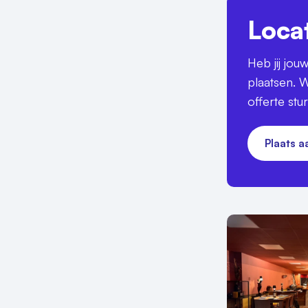
Loca
Heb jij jo
plaatsen. W
offerte stu
Plaats 