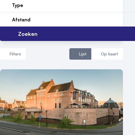
Type
Afstand
Zoeken
Filters
Lijst
Op kaart
Aantal zalen
1 - 5 zalen
6 - 10 zalen
10 of meer zalen
Aantal personen
1 - 50 personen
50 - 100 personen