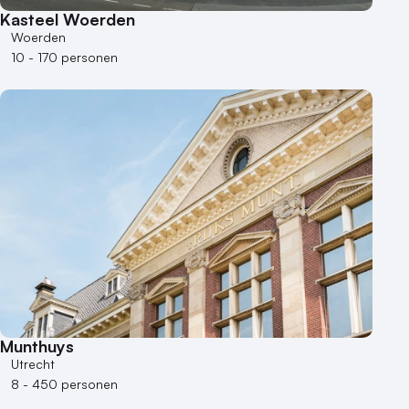
Kasteel Woerden
100 - 250 personen
Woerden
250 - 500 personen
10 - 170 personen
500+ personen
Bijzondere locaties
Buitenlocatie
Duurzame locatie
Groene locatie
Heisessie
Hotel
Hybride events
Industriële locatie
Kasteel en landgoed
Kleine / intieme locatie
Munthuys
Locaties aan zee
Utrecht
Museum
8 - 450 personen
Theater