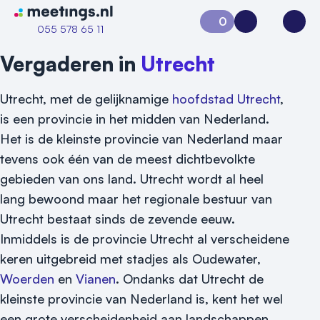
Naar home van Meetings
0
Aanvraag 0
Inloggen
Open
055 578 65 11
Vergaderen in
Utrecht
Utrecht, met de gelijknamige
hoofdstad Utrecht
,
is een provincie in het midden van Nederland.
Het is de kleinste provincie van Nederland maar
tevens ook één van de meest dichtbevolkte
gebieden van ons land. Utrecht wordt al heel
lang bewoond maar het regionale bestuur van
Utrecht bestaat sinds de zevende eeuw.
Inmiddels is de provincie Utrecht al verscheidene
keren uitgebreid met stadjes als Oudewater,
Woerden
en
Vianen
. Ondanks dat Utrecht de
kleinste provincie van Nederland is, kent het wel
een grote verscheidenheid aan landschappen.