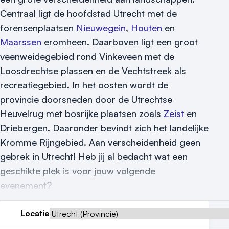
Centraal ligt de hoofdstad Utrecht met de
forensenplaatsen
Nieuwegein
,
Houten
en
Maarssen
eromheen. Daarboven ligt een groot
veenweidegebied rond Vinkeveen met de
Vraag locatie aan
Loosdrechtse plassen en de Vechtstreek als
Locatiegids
recreatiegebied. In het oosten wordt de
provincie doorsneden door de Utrechtse
Meld locatie aan
Heuvelrug met bosrijke plaatsen zoals
Zeist
en
Nieuws
Driebergen. Daaronder bevindt zich het landelijke
Kromme Rijngebied. Aan verscheidenheid geen
Reviews (5⭐️)
gebrek in Utrecht! Heb jij al bedacht wat een
geschikte plek is voor jouw volgende
Contact
evenement?
Locatie