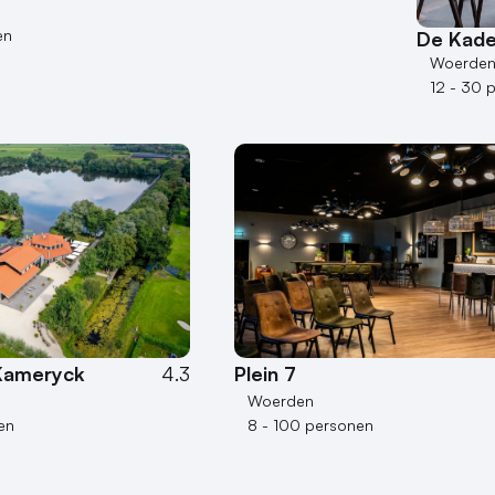
en
De Kad
Woerde
12 - 30 
 Kameryck
4.3
Plein 7
Woerden
en
8 - 100 personen