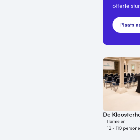
offerte stu
Plaats 
De Kloosterh
Harmelen
12 - 110 person