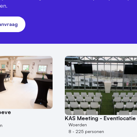
ren.
aanvraag
oeve
KAS Meeting - Eventlocatie
Woerden
en
8 - 225 personen