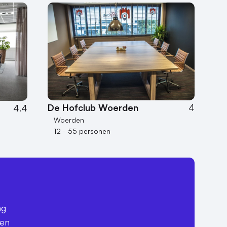
De Hofclub Woerden
4
4.4
Woerden
12 - 55 personen
ag
een