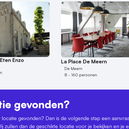
 Eten Enzo
La Place De Meern
De Meern
n
8 - 160 personen
tie gevonden?
uw locatie gevonden? Dan is de volgende stap een aanvra
ij zullen dan de geschikte locatie voor je bekijken en je 