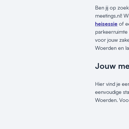
Ben jij op zoe
meetings.nl! W
heisessie
of e
parkeerruimte e
voor jouw zake
Woerden en laa
Jouw meet
Hier vind je ee
eenvoudige sta
Woerden. Voord