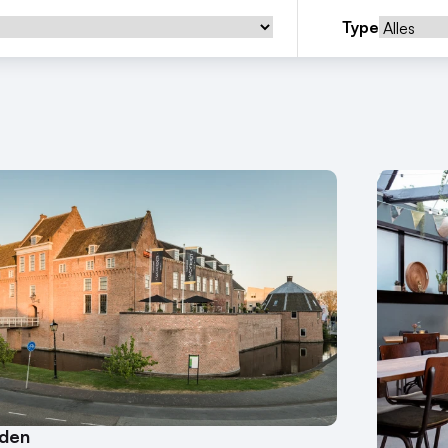
Type
rden