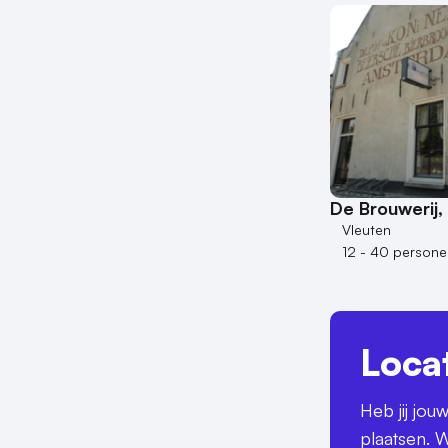
De Brouwerij,
Vleuten
12 - 40 persone
Loca
Heb jij jo
plaatsen. W