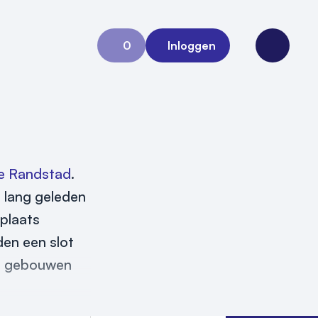
0
Inloggen
Aanvraag 0
Open me
e Randstad
.
 lang geleden
rplaats
den een slot
he gebouwen