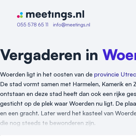
Naar home van Meetings
055 578 65 11
info@meetings.nl
Vergaderen in
Woe
Woerden ligt in het oosten van de
provincie Utre
De stad vormt samen met Harmelen, Kamerik en Z
ontstaan en deze stad heeft dan ook een rijke ges
gesticht op de plek waar Woerden nu ligt. De pl
en een gracht. Later werd het kasteel van Woerd
die nog steeds te bewonderen zijn.