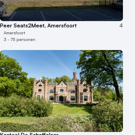
Peer Seats2Meet, Amersfoort
4
Amersfoort
3 - 75 personen
Kasteel De Schaffelaar