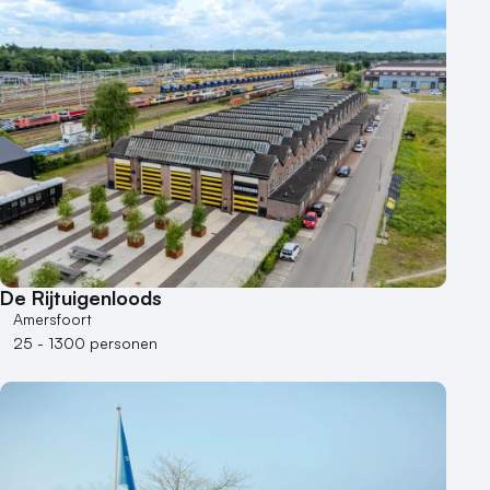
Hotel
Hybride events
Industriële locatie
Kasteel en landgoed
Kleine / intieme locatie
Locaties aan zee
Museum
Theater
Varende locatie
De Rijtuigenloods
Amersfoort
25 - 1300 personen