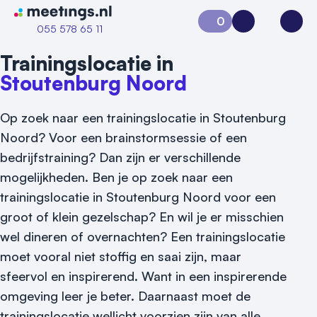
Naar home van Meetings
0
Aanvraag 0
Inloggen
Open
055 578 65 11
Trainingslocatie in
Stoutenburg Noord
Op zoek naar een trainingslocatie in Stoutenburg
Noord? Voor een brainstormsessie of een
bedrijfstraining? Dan zijn er verschillende
mogelijkheden. Ben je op zoek naar een
trainingslocatie in Stoutenburg Noord voor een
groot of klein gezelschap? En wil je er misschien
wel dineren of overnachten? Een trainingslocatie
moet vooral niet stoffig en saai zijn, maar
sfeervol en inspirerend. Want in een inspirerende
omgeving leer je beter. Daarnaast moet de
trainingslocatie wellicht voorzien zijn van alle