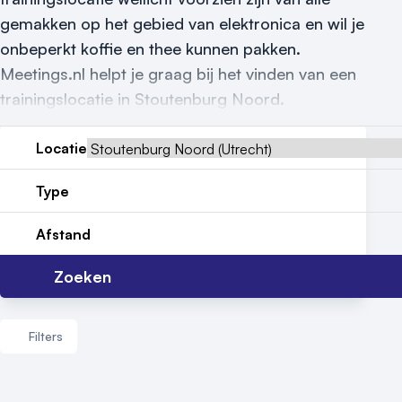
Vraag locatie aan
gemakken op het gebied van elektronica en wil je
Locatiegids
onbeperkt koffie en thee kunnen pakken.
Meetings.nl helpt je graag bij het vinden van een
Meld locatie aan
trainingslocatie in Stoutenburg Noord.
Nieuws
Locatie
Reviews (5⭐️)
Type
Contact
Afstand
Zoeken
Filters