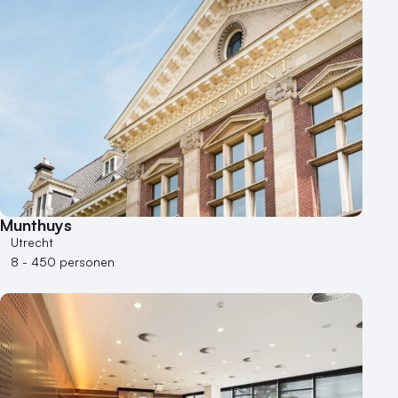
Duurzame locatie
Groene locatie
Heisessie
Hotel
Hybride events
Industriële locatie
Kasteel en landgoed
Kleine / intieme locatie
Locaties aan zee
Munthuys
Museum
Utrecht
Theater
8 - 450 personen
Varende locatie