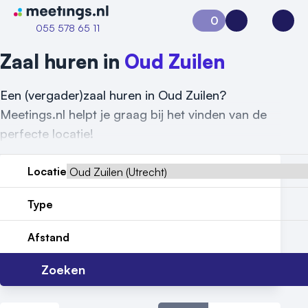
Naar home van Meetings
0
Aanvraag 0
Inloggen
Open
055 578 65 11
Zaal huren in
Oud Zuilen
Een (vergader)zaal huren in Oud Zuilen?
Meetings.nl helpt je graag bij het vinden van de
perfecte locatie!
Locatie
Type
Afstand
Zoeken