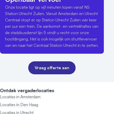
Onze locatie ligt op vijf minuten lopen vanaf NS 
Station Utrecht Zuilen. Vanuit Amsterdam en Utrecht 
Centraal stopt er op Station Utrecht Zuilen vier keer 
per uur een trein. De aankomst- en vertrekhaltes van 
de stadsbusdienst lijn 5 vindt u recht voor onze 
hoofdingang. Het is ook mogelijk om shuttlevervoer 
van en naar het Centraal Station Utrecht in te zetten. 
Vraag offerte aan
Ontdek vergaderlocaties
Locaties in Amsterdam
Locaties in Den Haag
Locaties in Utrecht