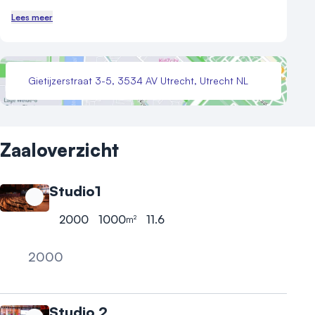
Lees meer
Gietijzerstraat 3-5, 3534 AV Utrecht, Utrecht NL
Zaaloverzicht
Studio1
2000
1000
11.6
m²
Hoogste aantal personen
Oppervlakte
Hoogte
2000
Reception
Studio 2