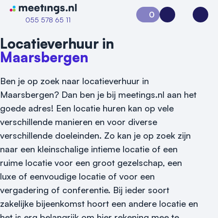
Naar home van Meetings
0
Aanvraag 0
Inloggen
Open
055 578 65 11
Locatieverhuur in
Maarsbergen
Ben je op zoek naar locatieverhuur in
Maarsbergen? Dan ben je bij meetings.nl aan het
goede adres! Een locatie huren kan op vele
verschillende manieren en voor diverse
verschillende doeleinden. Zo kan je op zoek zijn
naar een kleinschalige intieme locatie of een
ruime locatie voor een groot gezelschap, een
luxe of eenvoudige locatie of voor een
vergadering of conferentie. Bij ieder soort
zakelijke bijeenkomst hoort een andere locatie en
Vraag locatie aan
het is erg belangrijk om hier rekening mee te