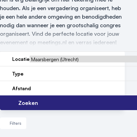
Locatiegids
houden. Als je een vergadering organiseert, heb
je een hele andere omgeving en benodigdheden
Meld locatie aan
nodig dan wanneer je een grootschalig congres
Nieuws
organiseert. Vind de perfecte locatie voor jouw
evenement op meetings.nl en verras iedereen!
Reviews (5⭐️)
Contact
Locatie
Type
Afstand
Zoeken
Filters