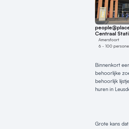
people@place
Centraal Stat
Amersfoort
6 - 100 person
Binnenkort een
behoorlijke zo
behoorlijk lijs
huren in Leusd
Grote kans dat 