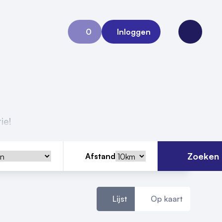
0
Inloggen
Aanvraag 0
Open me
tie!
Zoeken
Afstand
Lijst
Op kaart