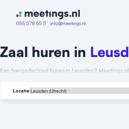
Naar home van Meetings
055 578 65 11
info@meetings.nl
Zaal huren in
Leus
Een (vergader)zaal huren in Leusden? Meetings.nl 
Locatie