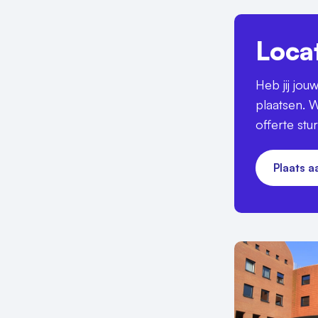
Loca
Heb jij jo
plaatsen. W
offerte stu
Plaats 