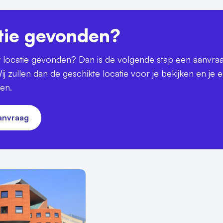
tie gevonden?
uw locatie gevonden? Dan is de volgende stap een aanvra
ij zullen dan de geschikte locatie voor je bekijken en je 
ren.
aanvraag