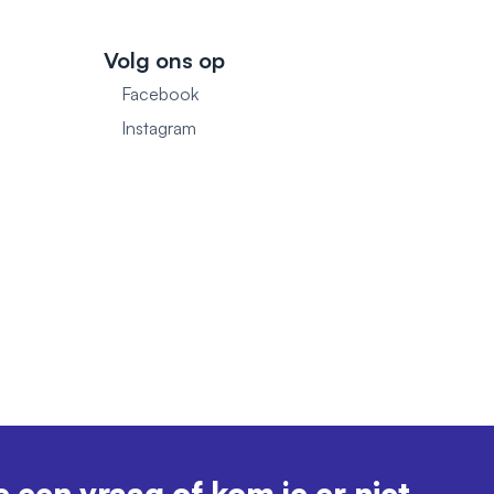
Volg ons op
Facebook
1
Instagram
e een vraag of kom je er niet