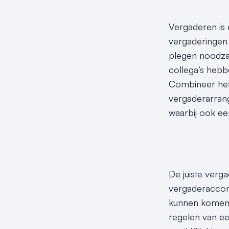
Vergaderen is e
vergaderingen 
plegen noodzak
collega’s hebbe
Combineer het
vergaderarrang
waarbij ook e
De juiste verg
vergaderaccomm
kunnen komen! 
regelen van een