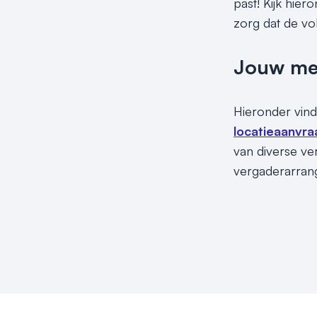
past! Kijk hie
zorg dat de v
Jouw meet
Hieronder vind
locatieaanvra
van diverse ve
vergaderarrang