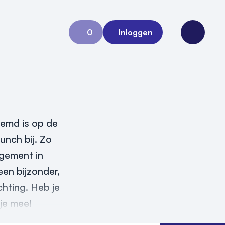
0
Inloggen
Aanvraag 0
Open me
temd is op de
unch bij. Zo
ngement in
een bijzonder,
hting. Heb je
 je mee!