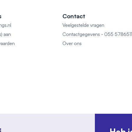
s
Contact
ngs.nl
Veelgestelde vragen
s) aan
Contactgegevens - 055 578651
aarden
Over ons
f
Heb j