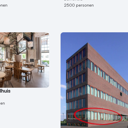
onen
2500 personen
lhuis
nen