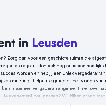
ent in
Leusden
n? Zorg dan voor een geschikte ruimte die afges
zorgen en regel er dan ook nog eens een heerlijke l
 succes worden en heb jij een uniek vergaderarra
j van meetings helpen je graag bij het vinden van 
k bent naar een vergaderarrangement met overnac
 jullie evenement zou passen? Wij kijken graag met