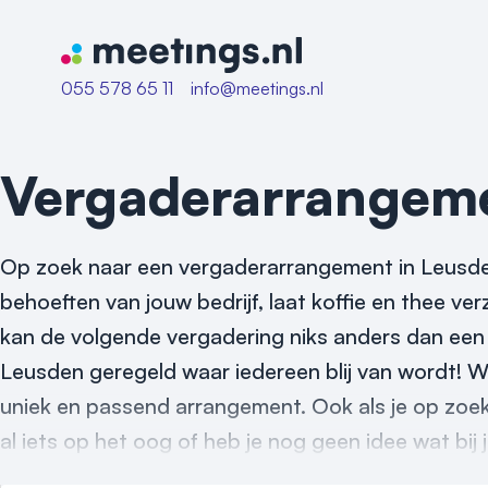
Naar home van Meetings
055 578 65 11
info@meetings.nl
Vergaderarrangem
Op zoek naar een vergaderarrangement in Leusde
behoeften van jouw bedrijf, laat koffie en thee ver
kan de volgende vergadering niks anders dan een
Leusden geregeld waar iedereen blij van wordt! Wi
uniek en passend arrangement. Ook als je op zoe
al iets op het oog of heb je nog geen idee wat bij