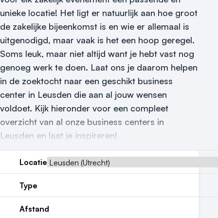
unieke locatie! Het ligt er natuurlijk aan hoe groot
Locatiegids
de zakelijke bijeenkomst is en wie er allemaal is
Meld locatie aan
uitgenodigd, maar vaak is het een hoop geregel.
Soms leuk, maar niet altijd want je hebt vast nog
Nieuws
genoeg werk te doen. Laat ons je daarom helpen
in de zoektocht naar een geschikt business
Reviews (5⭐️)
center in Leusden die aan al jouw wensen
Contact
voldoet. Kijk hieronder voor een compleet
overzicht van al onze business centers in
Leusden en laat je inspireren!
Locatie
Type
Afstand