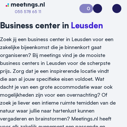
Naar home van Meetings
0
Aanvraag 0
Inloggen
Open
055 578 65 11
Business center in
Leusden
Zoek jij een business center in Leusden voor een
zakelijke bijeenkomst die je binnenkort gaat
organiseren? Bij meetings vind je de mooiste
business centers in Leusden voor de scherpste
prijs. Zorg dat je een inspirerende locatie vindt
die aan al jouw specifieke eisen voldoet. Wat
dacht je van een grote accommodatie waar ook
mogelijkheden zijn voor een overnachting? Of
zoek je liever een intieme ruimte temidden van de
natuur waar jullie naar hartenlust kunnen
vergaderen en brainstormen? Meetings.nl heeft
Vraag locatie aan
voor elk zakelijk evenement een passende en