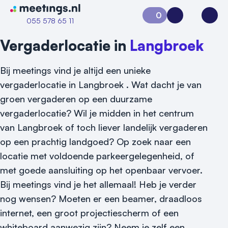
Naar home van Meetings
0
Aanvraag 0
Inloggen
Open
055 578 65 11
Vergaderlocatie in
Langbroek
Bij meetings vind je altijd een unieke
vergaderlocatie in Langbroek . Wat dacht je van
groen vergaderen op een duurzame
vergaderlocatie? Wil je midden in het centrum
van Langbroek of toch liever landelijk vergaderen
op een prachtig landgoed? Op zoek naar een
locatie met voldoende parkeergelegenheid, of
met goede aansluiting op het openbaar vervoer.
Vraag locatie aan
Bij meetings vind je het allemaal! Heb je verder
Locatiegids
nog wensen? Moeten er een beamer, draadloos
internet, een groot projectiescherm of een
Meld locatie aan
whiteboard aanwezig zijn? Neem je zelf een