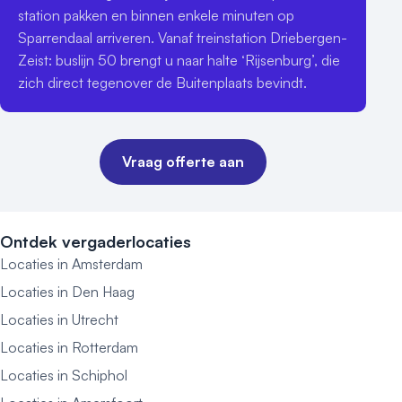
station pakken en binnen enkele minuten op 
Sparrendaal arriveren. Vanaf treinstation Driebergen-
Zeist: buslijn 50 brengt u naar halte ‘Rijsenburg’, die 
zich direct tegenover de Buitenplaats bevindt.
Vraag offerte aan
Ontdek vergaderlocaties
Locaties in Amsterdam
Locaties in Den Haag
Locaties in Utrecht
Locaties in Rotterdam
Locaties in Schiphol