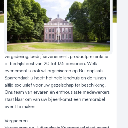
Reviews (5⭐️)
Contact
Een centraal gelegen locatie in Midden-Nederland. 
Het landhuis vormt een prachtige entourage voor uw 
vergadering, bedrijfsevenement, productpresentatie 
of bedrijfsfeest van 20 tot 135 personen. Welk 
evenement u ook wil organiseren op Buitenplaats 
Sparrendaal: u heeft het hele landhuis en de tuinen 
altijd exclusief voor uw gezelschap ter beschikking. 
Ons team van ervaren én enthousiaste medewerkers 
staat klaar om van uw bijeenkomst een memorabel 
event te maken! 

Vergaderen

Vergaderen op Buitenplaats Sparrendaal staat garant 