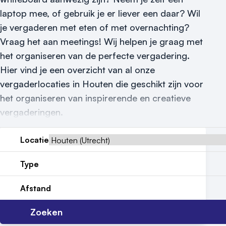
Vraag locatie aan
laptop mee, of gebruik je er liever een daar? Wil
Locatiegids
je vergaderen met eten of met overnachting?
Vraag het aan meetings! Wij helpen je graag met
Meld locatie aan
het organiseren van de perfecte vergadering.
Nieuws
Hier vind je een overzicht van al onze
vergaderlocaties in Houten die geschikt zijn voor
Reviews (5⭐️)
het organiseren van inspirerende en creatieve
vergaderingen.
Contact
Locatie
Type
Afstand
Zoeken