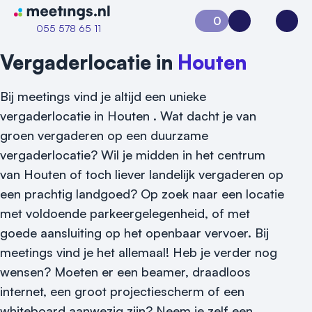
Naar home van Meetings
0
Aanvraag 0
Inloggen
Open
055 578 65 11
Vergaderlocatie in
Houten
Bij meetings vind je altijd een unieke
vergaderlocatie in Houten . Wat dacht je van
groen vergaderen op een duurzame
vergaderlocatie? Wil je midden in het centrum
van Houten of toch liever landelijk vergaderen op
een prachtig landgoed? Op zoek naar een locatie
met voldoende parkeergelegenheid, of met
goede aansluiting op het openbaar vervoer. Bij
meetings vind je het allemaal! Heb je verder nog
wensen? Moeten er een beamer, draadloos
internet, een groot projectiescherm of een
whiteboard aanwezig zijn? Neem je zelf een