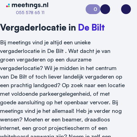
Naar home van Meetings
0
Aanvraag 0
Inloggen
Open
055 578 65 11
Vergaderlocatie in
De Bilt
Bij meetings vind je altijd een unieke
vergaderlocatie in De Bilt . Wat dacht je van
groen vergaderen op een duurzame
vergaderlocatie? Wil je midden in het centrum
van De Bilt of toch liever landelijk vergaderen op
een prachtig landgoed? Op zoek naar een locatie
met voldoende parkeergelegenheid, of met
goede aansluiting op het openbaar vervoer. Bij
meetings vind je het allemaal! Heb je verder nog
wensen? Moeten er een beamer, draadloos
internet, een groot projectiescherm of een
whiteboard aanwezig zijn? Neem je zelf een