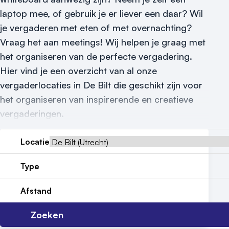
Vraag locatie aan
laptop mee, of gebruik je er liever een daar? Wil
je vergaderen met eten of met overnachting?
Locatiegids
Vraag het aan meetings! Wij helpen je graag met
Meld locatie aan
het organiseren van de perfecte vergadering.
Hier vind je een overzicht van al onze
Nieuws
vergaderlocaties in De Bilt die geschikt zijn voor
het organiseren van inspirerende en creatieve
Reviews (5⭐️)
vergaderingen.
Contact
Locatie
Type
Afstand
Zoeken