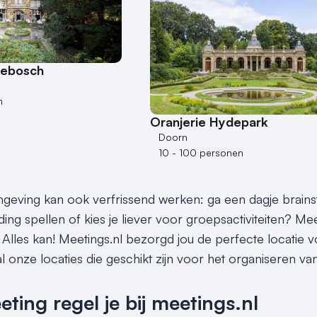
kebosch
n
Oranjerie Hydepark
Doorn
10 - 100 personen
eving kan ook verfrissend werken: ga een dagje brains
ding spellen of kies je liever voor groepsactiviteiten? M
 Alles kan! Meetings.nl bezorgd jou de perfecte locatie v
l onze locaties die geschikt zijn voor het organiseren van
ing regel je bij meetings.nl