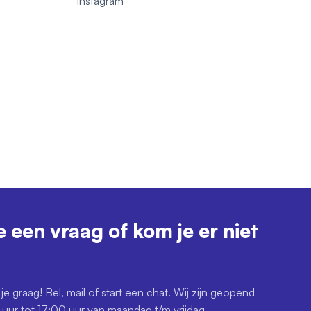
1
Instagram
e een vraag of kom je er niet
je graag! Bel, mail of start een chat. Wij zijn geopend
uur tot 17:00 uur van maandag t/m vrijdag.