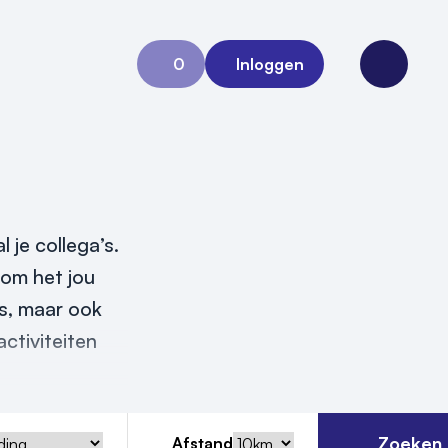
0
Inloggen
Aanvraag 0
Open me
 je collega’s.
 om het jou
es, maar ook
ctiviteiten
Zoeken
Afstand