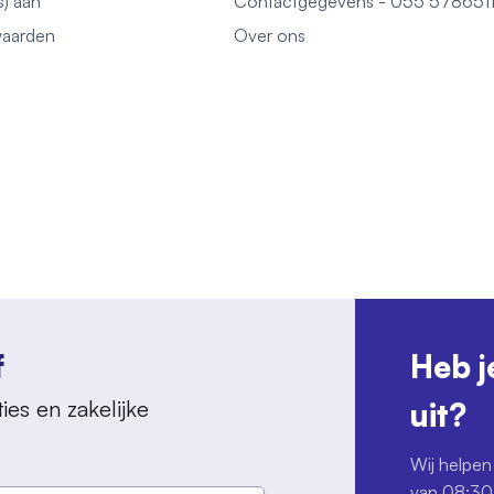
s) aan
Contactgegevens - 055 578651
aarden
Over ons
f
Heb j
ies en zakelijke
uit?
Wij helpen 
van 08:30 