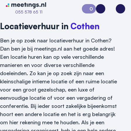
Naar home van Meetings
0
Aanvraag 0
Inloggen
Open
055 578 65 11
Locatieverhuur in
Cothen
Ben je op zoek naar locatieverhuur in Cothen?
Dan ben je bij meetings.nl aan het goede adres!
Een locatie huren kan op vele verschillende
manieren en voor diverse verschillende
doeleinden. Zo kan je op zoek zijn naar een
kleinschalige intieme locatie of een ruime locatie
voor een groot gezelschap, een luxe of
eenvoudige locatie of voor een vergadering of
conferentie. Bij ieder soort zakelijke bijeenkomst
hoort een andere locatie en het is erg belangrijk
om hier rekening mee te houden. Als je een
Vraag locatie aan
vergadering organiseert, heb je een hele andere