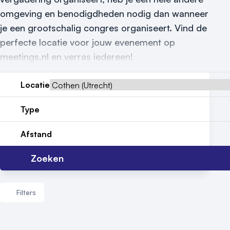
Locatiegids
omgeving en benodigdheden nodig dan wanneer
je een grootschalig congres organiseert. Vind de
Meld locatie aan
perfecte locatie voor jouw evenement op
Nieuws
meetings.nl en verras iedereen!
Reviews (5⭐️)
Locatie
Contact
Type
Afstand
Zoeken
Filters