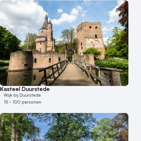
Hotel
Hybride events
Industriële locatie
Kasteel en landgoed
Kleine / intieme locatie
Locaties aan zee
Museum
Theater
Varende locatie
Kasteel Duurstede
Wijk bij Duurstede
15 - 100 personen