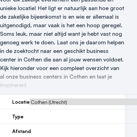
Locatiegids
unieke locatie! Het ligt er natuurlijk aan hoe groot
Meld locatie aan
de zakelijke bijeenkomst is en wie er allemaal is
uitgenodigd, maar vaak is het een hoop geregel.
Nieuws
Soms leuk, maar niet altijd want je hebt vast nog
genoeg werk te doen. Laat ons je daarom helpen
Reviews (5⭐️)
in de zoektocht naar een geschikt business
Contact
center in Cothen die aan al jouw wensen voldoet.
Kijk hieronder voor een compleet overzicht van
al onze business centers in Cothen en laat je
inspireren!
Locatie
Type
Afstand