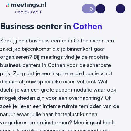
Naar home van Meetings
0
Aanvraag 0
Inloggen
Open
055 578 65 11
Business center in
Cothen
Zoek jij een business center in Cothen voor een
zakelijke bijeenkomst die je binnenkort gaat
organiseren? Bij meetings vind je de mooiste
business centers in Cothen voor de scherpste
prijs. Zorg dat je een inspirerende locatie vindt
die aan al jouw specifieke eisen voldoet. Wat
dacht je van een grote accommodatie waar ook
mogelijkheden zijn voor een overnachting? Of
zoek je liever een intieme ruimte temidden van de
natuur waar jullie naar hartenlust kunnen
Vraag locatie aan
vergaderen en brainstormen? Meetings.nl heeft
voor elk zakelijk evenement een passende en