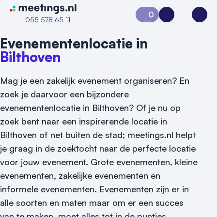
Naar home van Meetings
0
Aanvraag 0
Inloggen
Open
055 578 65 11
Evenementenlocatie in
Bilthoven
Mag je een zakelijk evenement organiseren? En
zoek je daarvoor een bijzondere
evenementenlocatie in Bilthoven? Of je nu op
zoek bent naar een inspirerende locatie in
Bilthoven of net buiten de stad; meetings.nl helpt
je graag in de zoektocht naar de perfecte locatie
voor jouw evenement.
Grote evenementen, kleine
Vraag locatie aan
evenementen, zakelijke evenementen en
informele evenementen. Evenementen zijn er in
Locatiegids
alle soorten en maten maar om er een succes
van te maken, moet alles tot in de puntjes