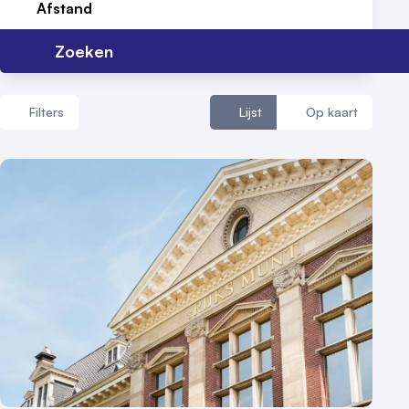
Afstand
Zoeken
Filters
Lijst
Op kaart
Aantal zalen
1 - 5 zalen
6 - 10 zalen
10 of meer zalen
Aantal personen
1 - 50 personen
50 - 100 personen
100 - 250 personen
250 - 500 personen