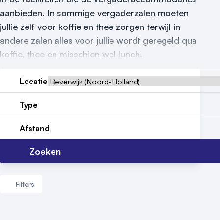
aanbieden. In sommige vergaderzalen moeten
Locatiegids
jullie zelf voor koffie en thee zorgen terwijl in
Meld locatie aan
andere zalen alles voor jullie wordt geregeld qua
koffie, thee en misschien wel lunch.
Nieuws
Locatie
Reviews (5⭐️)
Contact
Type
Afstand
Zoeken
Filters