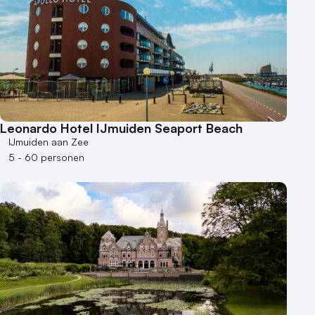
Hotel
Hybride events
Industriële locatie
Kasteel en landgoed
Kleine / intieme locatie
Locaties aan zee
Museum
Leonardo Hotel IJmuiden Seaport Beach
Theater
IJmuiden aan Zee
Varende locatie
5 - 60 personen