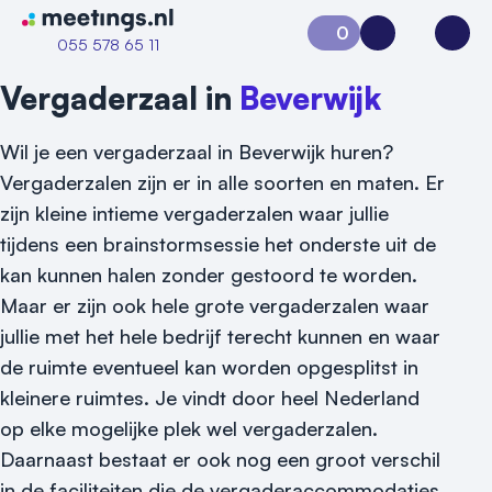
Naar home van Meetings
0
Aanvraag 0
Inloggen
Open
055 578 65 11
Vergaderzaal in
Beverwijk
Wil je een vergaderzaal in Beverwijk huren?
Vergaderzalen zijn er in alle soorten en maten. Er
zijn kleine intieme vergaderzalen waar jullie
tijdens een brainstormsessie het onderste uit de
kan kunnen halen zonder gestoord te worden.
Maar er zijn ook hele grote vergaderzalen waar
jullie met het hele bedrijf terecht kunnen en waar
de ruimte eventueel kan worden opgesplitst in
kleinere ruimtes. Je vindt door heel Nederland
op elke mogelijke plek wel vergaderzalen.
Daarnaast bestaat er ook nog een groot verschil
Vraag locatie aan
in de faciliteiten die de vergaderaccommodaties