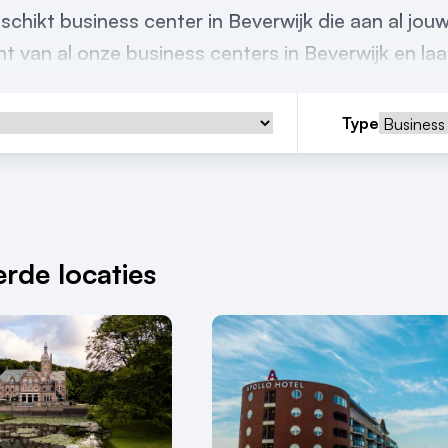
schikt business center in Beverwijk die aan al jo
t van al onze business centers in Beverwijk en laat
Type
rde locaties