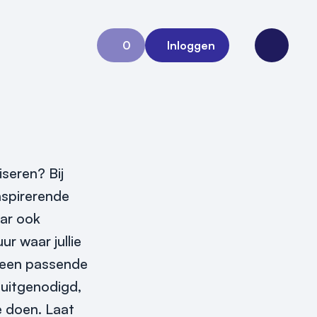
0
Inloggen
Aanvraag 0
Open me
iseren? Bij
nspirerende
aar ook
r waar jullie
t een passende
s uitgenodigd,
e doen. Laat