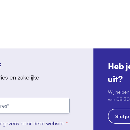
f
Heb j
ies en zakelijke
uit?
Wij helpen 
van 08:30 
Stel j
gegevens door deze website.
*