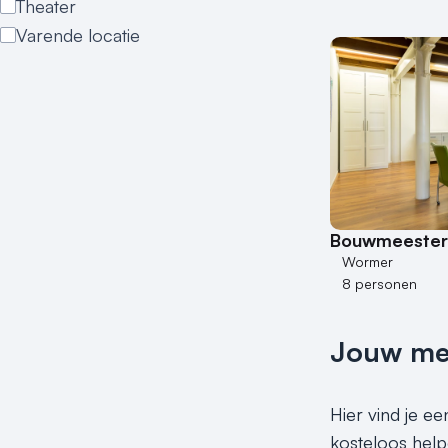
Theater
Varende locatie
Bouwmeesters
Wormer
8 personen
Jouw meet
Hier vind je ee
kosteloos help