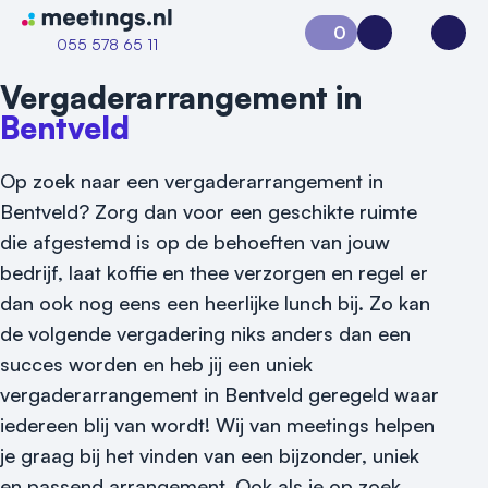
Naar home van Meetings
0
Aanvraag 0
Inloggen
Open
055 578 65 11
Vergaderarrangement in
Bentveld
Op zoek naar een vergaderarrangement in
Bentveld? Zorg dan voor een geschikte ruimte
die afgestemd is op de behoeften van jouw
bedrijf, laat koffie en thee verzorgen en regel er
dan ook nog eens een heerlijke lunch bij. Zo kan
de volgende vergadering niks anders dan een
succes worden en heb jij een uniek
vergaderarrangement in Bentveld geregeld waar
iedereen blij van wordt! Wij van meetings helpen
je graag bij het vinden van een bijzonder, uniek
Vraag locatie aan
en passend arrangement. Ook als je op zoek