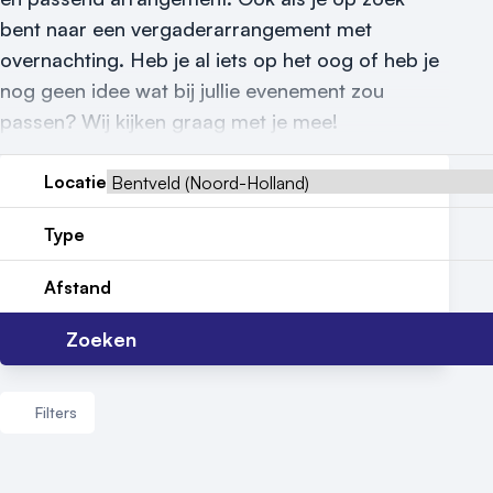
bent naar een vergaderarrangement met
Locatiegids
overnachting. Heb je al iets op het oog of heb je
nog geen idee wat bij jullie evenement zou
Meld locatie aan
passen? Wij kijken graag met je mee!
Nieuws
Locatie
Reviews (5⭐️)
Type
Contact
Afstand
Zoeken
Filters