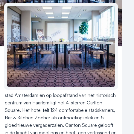
Meld locatie aan
Nieuws
Reviews (5⭐️)
Contact
Aantal hotelkamers
124
Hotelclassificatie
Op steenworp afstand van de Zandvoortse kust, de 
stad Amsterdam en op loopafstand van het historisch 
centrum van Haarlem ligt het 4-sterren Carlton 
Square. Het hotel telt 124 comfortabele stadskamers, 
Bar & Kitchen Zocher als ontmoetingsplek en 5 
gloednieuwe vergaderzalen. Carlton Square gelooft 
in de kracht van meetings en heeft een verfrissend en 