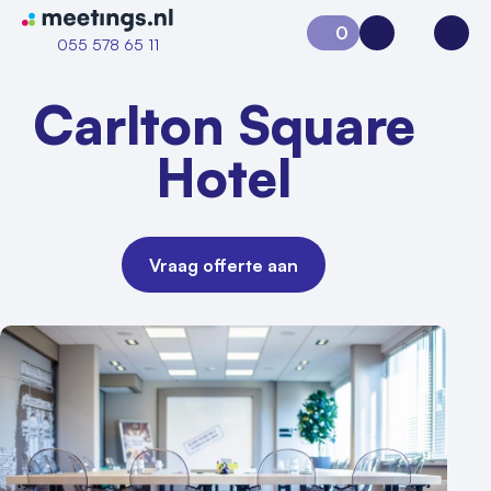
Naar home van Meetings
0
Aanvraag 0
Inloggen
Open
055 578 65 11
Carlton Square
Hotel
Vraag offerte aan
Vraag locatie aan
Locatiegids