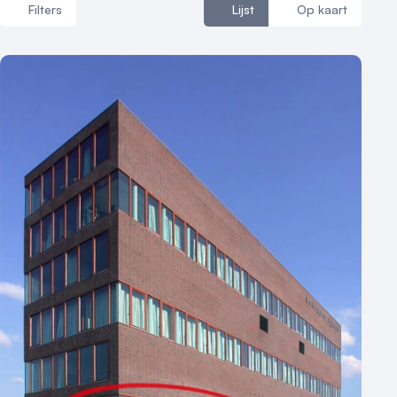
Filters
Lijst
Op kaart
Vraag locatie aan
Locatiegids
Aantal zalen
Meld locatie aan
1 - 5 zalen
6 - 10 zalen
Nieuws
10 of meer zalen
Reviews (5⭐️)
Aantal personen
Contact
1 - 50 personen
50 - 100 personen
100 - 250 personen
250 - 500 personen
500+ personen
Bijzondere locaties
Buitenlocatie