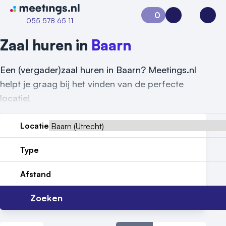
Naar home van Meetings
0
Aanvraag 0
Inloggen
Open
055 578 65 11
Zaal huren in
Baarn
Een (vergader)zaal huren in Baarn? Meetings.nl
helpt je graag bij het vinden van de perfecte
locatie!
Locatie
Type
Afstand
Zoeken