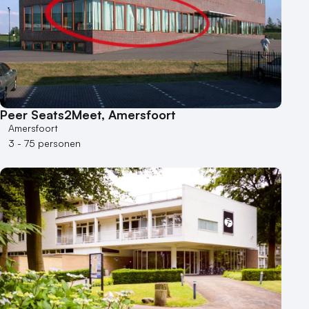
Duurzame locatie
Groene locatie
Heisessie
Hotel
Hybride events
Industriële locatie
Peer Seats2Meet, Amersfoort
Kasteel en landgoed
Amersfoort
Kleine / intieme locatie
3 - 75 personen
Locaties aan zee
Museum
Theater
Varende locatie