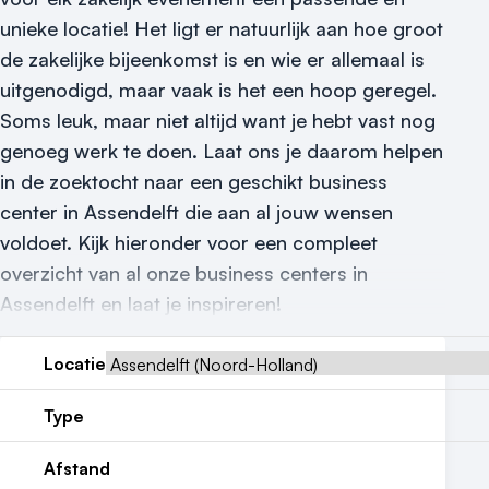
Locatiegids
unieke locatie! Het ligt er natuurlijk aan hoe groot
de zakelijke bijeenkomst is en wie er allemaal is
Meld locatie aan
uitgenodigd, maar vaak is het een hoop geregel.
Nieuws
Soms leuk, maar niet altijd want je hebt vast nog
genoeg werk te doen. Laat ons je daarom helpen
Reviews (5⭐️)
in de zoektocht naar een geschikt business
Contact
center in Assendelft die aan al jouw wensen
voldoet. Kijk hieronder voor een compleet
overzicht van al onze business centers in
Assendelft en laat je inspireren!
Locatie
Type
Afstand