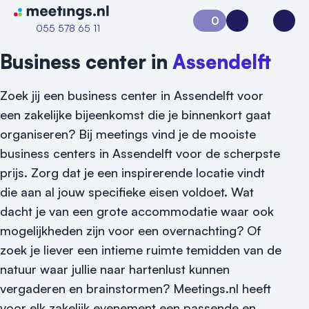
Naar home van Meetings
0
Aanvraag 0
Inloggen
Open
055 578 65 11
Business center in
Assendelft
Zoek jij een business center in Assendelft voor
een zakelijke bijeenkomst die je binnenkort gaat
organiseren? Bij meetings vind je de mooiste
business centers in Assendelft voor de scherpste
prijs. Zorg dat je een inspirerende locatie vindt
die aan al jouw specifieke eisen voldoet. Wat
dacht je van een grote accommodatie waar ook
mogelijkheden zijn voor een overnachting? Of
zoek je liever een intieme ruimte temidden van de
natuur waar jullie naar hartenlust kunnen
Vraag locatie aan
vergaderen en brainstormen? Meetings.nl heeft
voor elk zakelijk evenement een passende en