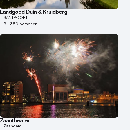
Bijzondere locaties
Landgoed Duin & Kruidberg
SANTPOORT
Buitenlocatie
8 - 350 personen
Duurzame locatie
Groene locatie
Heisessie
Hotel
Hybride events
Industriële locatie
Kasteel en landgoed
Kleine / intieme locatie
Locaties aan zee
Museum
Theater
Varende locatie
Zaantheater
Zaandam