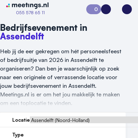
Naar home van Meetings
0
Aanvraag 0
Inloggen
Open
055 578 65 11
Bedrijfsevenement in
Assendelft
Heb jij de eer gekregen om hét personeelsfeest
of bedrijfsuitje van 2026 in Assendelft te
organiseren? Dan ben je waarschijnlijk op zoek
naar een originele of verrassende locatie voor
jouw bedrijfsevenement in Assendelft.
Meetings.nl is er om het jou makkelijk te maken
om een toplocatie te vinden.
Locatie
Vraag locatie aan
Type