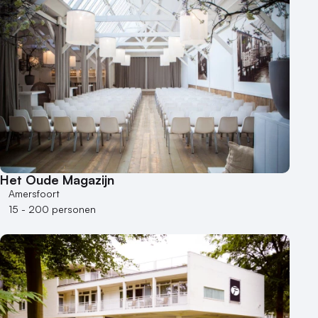
Duurzame locatie
Groene locatie
Heisessie
Hotel
Hybride events
Industriële locatie
Kasteel en landgoed
Kleine / intieme locatie
Locaties aan zee
Het Oude Magazijn
Museum
Amersfoort
Theater
15 - 200 personen
Varende locatie