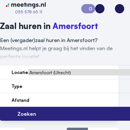
Naar home van Meetings
0
Aanvraag 0
Inloggen
Open
055 578 65 11
Zaal huren in
Amersfoort
Een (vergader)zaal huren in Amersfoort?
Meetings.nl helpt je graag bij het vinden van de
perfecte locatie!
Locatie
Type
Afstand
Zoeken
Vraag locatie aan