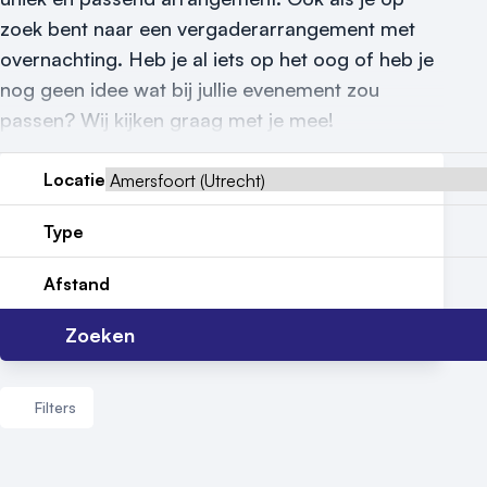
Vraag locatie aan
zoek bent naar een vergaderarrangement met
overnachting. Heb je al iets op het oog of heb je
Locatiegids
nog geen idee wat bij jullie evenement zou
passen? Wij kijken graag met je mee!
Meld locatie aan
Nieuws
Locatie
Reviews (5⭐️)
Type
Contact
Afstand
Zoeken
Filters