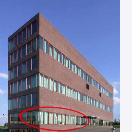
Hotel
Hybride events
Industriële locatie
Kasteel en landgoed
Kleine / intieme locatie
Locaties aan zee
Museum
Theater
Varende locatie