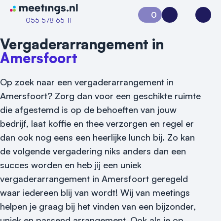
Naar home van Meetings
0
Aanvraag 0
Inloggen
Open
055 578 65 11
Vergaderarrangement in
Amersfoort
Op zoek naar een vergaderarrangement in
Amersfoort? Zorg dan voor een geschikte ruimte
die afgestemd is op de behoeften van jouw
bedrijf, laat koffie en thee verzorgen en regel er
dan ook nog eens een heerlijke lunch bij. Zo kan
de volgende vergadering niks anders dan een
succes worden en heb jij een uniek
vergaderarrangement in Amersfoort geregeld
waar iedereen blij van wordt! Wij van meetings
helpen je graag bij het vinden van een bijzonder,
uniek en passend arrangement. Ook als je op