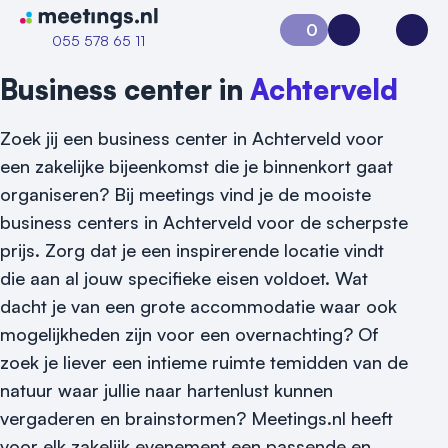
Naar home van Meetings
0
Aanvraag 0
Inloggen
Open
055 578 65 11
Business center in
Achterveld
Zoek jij een business center in Achterveld voor
een zakelijke bijeenkomst die je binnenkort gaat
organiseren? Bij meetings vind je de mooiste
business centers in Achterveld voor de scherpste
prijs. Zorg dat je een inspirerende locatie vindt
die aan al jouw specifieke eisen voldoet. Wat
dacht je van een grote accommodatie waar ook
mogelijkheden zijn voor een overnachting? Of
zoek je liever een intieme ruimte temidden van de
natuur waar jullie naar hartenlust kunnen
vergaderen en brainstormen? Meetings.nl heeft
Vraag locatie aan
voor elk zakelijk evenement een passende en