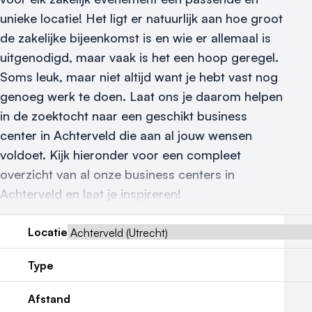
unieke locatie! Het ligt er natuurlijk aan hoe groot
Locatiegids
de zakelijke bijeenkomst is en wie er allemaal is
Meld locatie aan
uitgenodigd, maar vaak is het een hoop geregel.
Soms leuk, maar niet altijd want je hebt vast nog
Nieuws
genoeg werk te doen. Laat ons je daarom helpen
Reviews (5⭐️)
in de zoektocht naar een geschikt business
center in Achterveld die aan al jouw wensen
Contact
voldoet. Kijk hieronder voor een compleet
overzicht van al onze business centers in
Achterveld en laat je inspireren!
Locatie
Type
Afstand