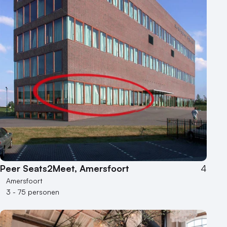
Peer Seats2Meet, Amersfoort
4
Amersfoort
3 - 75 personen