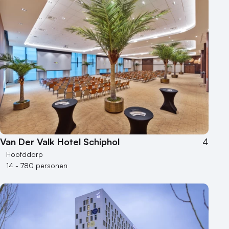
Hotel
Hybride events
Industriële locatie
Kasteel en landgoed
Kleine / intieme locatie
Locaties aan zee
Museum
Theater
Varende locatie
Van Der Valk Hotel Schiphol
4
Hoofddorp
14 - 780 personen