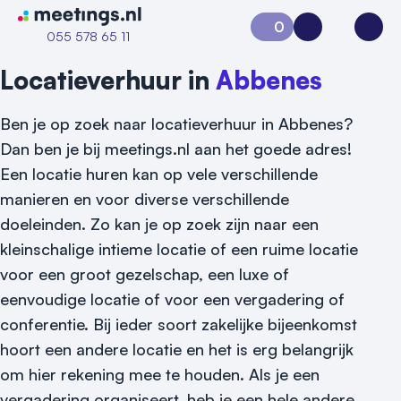
Naar home van Meetings
0
Aanvraag 0
Inloggen
Open
055 578 65 11
Locatieverhuur in
Abbenes
Ben je op zoek naar locatieverhuur in Abbenes?
Dan ben je bij meetings.nl aan het goede adres!
Een locatie huren kan op vele verschillende
manieren en voor diverse verschillende
doeleinden. Zo kan je op zoek zijn naar een
kleinschalige intieme locatie of een ruime locatie
voor een groot gezelschap, een luxe of
eenvoudige locatie of voor een vergadering of
conferentie. Bij ieder soort zakelijke bijeenkomst
hoort een andere locatie en het is erg belangrijk
om hier rekening mee te houden. Als je een
Vraag locatie aan
vergadering organiseert, heb je een hele andere