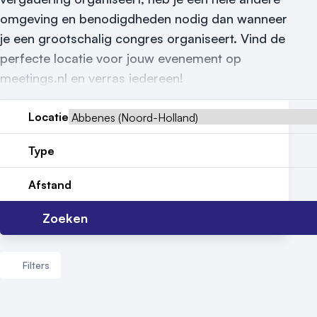
Locatiegids
omgeving en benodigdheden nodig dan wanneer
je een grootschalig congres organiseert. Vind de
Meld locatie aan
perfecte locatie voor jouw evenement op
meetings.nl en verras iedereen!
Nieuws
Reviews (5⭐️)
Locatie
Contact
Type
Afstand
Zoeken
Filters