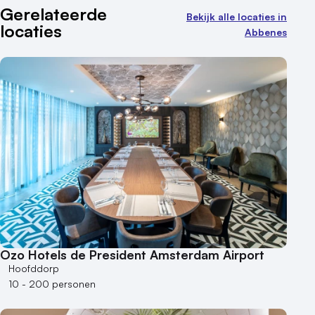
Aantal zalen
Gerelateerde
Bekijk alle locaties in
locaties
1 - 5 zalen
Abbenes
6 - 10 zalen
10 of meer zalen
Aantal personen
1 - 50 personen
50 - 100 personen
100 - 250 personen
250 - 500 personen
500+ personen
Bijzondere locaties
Buitenlocatie
Ozo Hotels de President Amsterdam Airport
Duurzame locatie
Hoofddorp
Groene locatie
10 - 200 personen
Heisessie