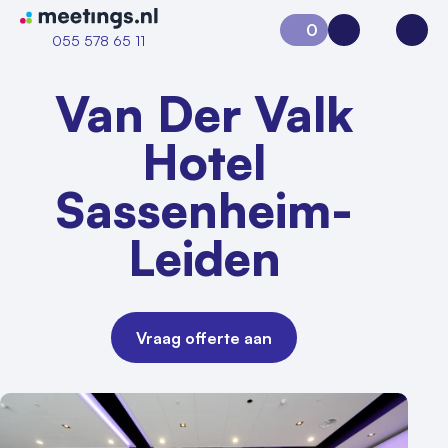
Naar home van Meetings
0
Aanvraag 0
Inloggen
Open
055 578 65 11
Van Der Valk
Hotel
Sassenheim-
Leiden
Vraag offerte aan
Vraag locatie aan
Locatiegids