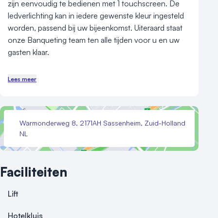
zijn eenvoudig te bedienen met 1 touchscreen. De 
ledverlichting kan in iedere gewenste kleur ingesteld 
worden, passend bij uw bijeenkomst. Uiteraard staat 
onze Banqueting team ten alle tijden voor u en uw 
gasten klaar.

Tijdens de breaks kunt u genieten van gezonde 
Lees meer
snacks, heerlijke tussendoortjes en vers bereide 
gerechten door onze chef-koks. Een meerdaags 
congres of evenement? Wij bieden ruime 
Warmonderweg 8, 2171AH Sassenheim, Zuid-Holland
overnachtingsmogelijkheden van Comfort en Deluxe 
NL
kamers tot luxe Suites.

Ideale accommodatie, perfecte locatie:

Faciliteiten
- Moderne, sfeervolle zalen

- Totale oppervlakte congrescentrum 6630m2

Lift
- Maximale capaciteit 650 personen

- Moderne audiovisuele apparatuur

Hotelkluis