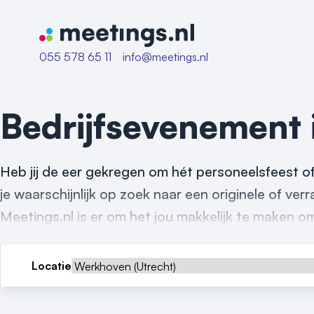
Naar home van Meetings
055 578 65 11
info@meetings.nl
Bedrijfsevenement
Heb jij de eer gekregen om hét personeelsfeest o
je waarschijnlijk op zoek naar een originele of v
Meetings.nl is er om het jou makkelijk te maken o
Locatie