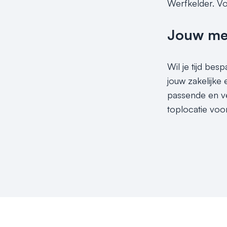
Werfkelder. Vo
Jouw meet
Wil je tijd be
jouw zakelijke
passende en ve
toplocatie voo