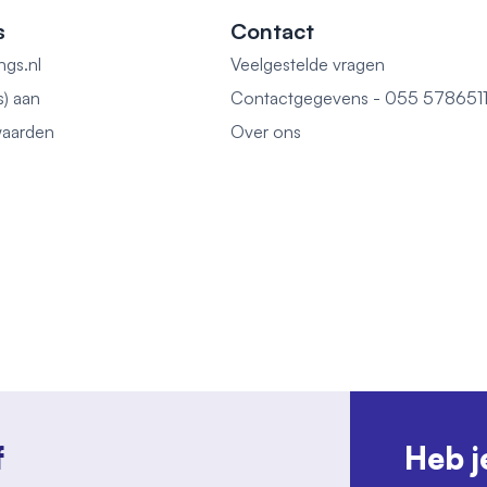
s
Contact
ngs.nl
Veelgestelde vragen
s) aan
Contactgegevens - 055 578651
aarden
Over ons
f
Heb j