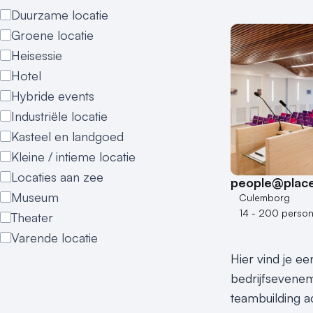
Duurzame locatie
Groene locatie
Heisessie
Hotel
Hybride events
Industriële locatie
Kasteel en landgoed
Kleine / intieme locatie
Locaties aan zee
people@plac
Museum
Culemborg
14 - 200 perso
Theater
Varende locatie
Hier vind je e
bedrijfseveneme
teambuilding ac