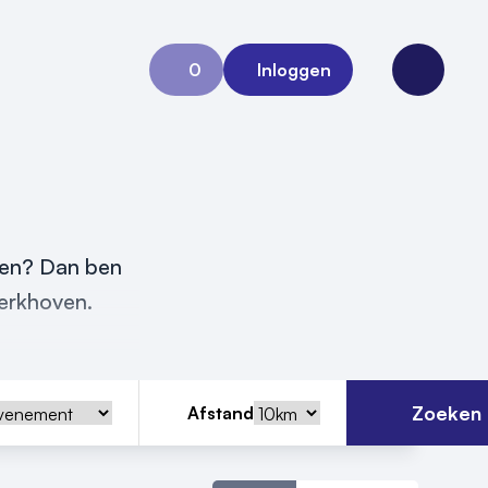
0
Inloggen
Aanvraag 0
Open me
eren? Dan ben
Werkhoven.
Zoeken
Afstand