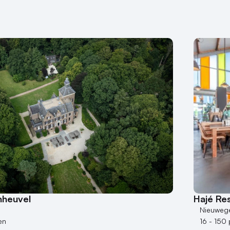
nheuvel
Hajé Re
Nieuweg
en
16 - 150