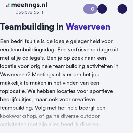
Naar home van Meetings
0
Aanvraag 0
Inloggen
Open
055 578 65 11
Teambuilding in
Waverveen
Een bedrijfsuitje is de ideale gelegenheid voor
een teambuildingsdag. Een verfrissend dagje uit
met al je collega’s. Ben je op zoek naar een
locatie voor originele teambuilding activiteiten in
Waverveen? Meetings.nl is er om het jou
makkelijk te maken in het vinden van een
toplocatie. We hebben locaties voor sportieve
bedrijfsuitjes, maar ook voor creatieve
teambuilding. Volg met het hele bedrijf een
kookworkshop, of ga na diverse outdoor
activiteiten met zijn allen heerlijk dineren.
Vraag locatie aan