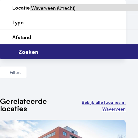
Locatie
Locatiegids
Type
Meld locatie aan
Afstand
Nieuws
Reviews (5⭐️)
Zoeken
Contact
Filters
Aantal zalen
Gerelateerde
Bekijk alle locaties in
locaties
1 - 5 zalen
Waverveen
6 - 10 zalen
10 of meer zalen
Aantal personen