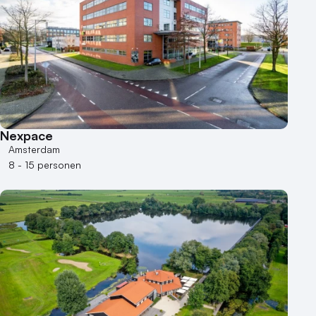
1 - 50 personen
50 - 100 personen
100 - 250 personen
250 - 500 personen
500+ personen
Bijzondere locaties
Nexpace
Buitenlocatie
Amsterdam
Duurzame locatie
8 - 15 personen
Groene locatie
Heisessie
Hotel
Hybride events
Industriële locatie
Kasteel en landgoed
Kleine / intieme locatie