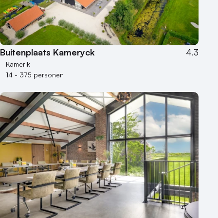
Locaties aan zee
Museum
Theater
Varende locatie
Buitenplaats Kameryck
4.3
Kamerik
14 - 375 personen